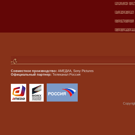
[2]
[3]
[4]
[5]
[6]
[7
[34]
[35]
[36]
[37]
[66]
[67]
[68]
[69]
[98]
[99]
[100]
[10
Совместное производство:
АМЕДИА, Sony Pictures
Официальный партнер:
Телеканал Россия
Copyrig