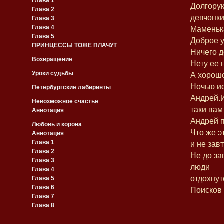
Глава 1
Долгорук
Глава 2
девчонки
Глава 3
Глава 4
Маменька
Глава 5
Доброе у
ПРИНЦЕССЫ ТОЖЕ ПЛАЧУТ
Ничего д
Возвращение
Нету ее 
Уроки судьбы
А хорошо
Ночью ис
Петербургские лабиринты
Андрей.И
Невозможное счастье
таки вам
Аннотация
Андрей п
Любовь и корона
Что же э
Аннотация
Глава 1
и не зав
Глава 2
Не до за
Глава 3
люди
Глава 4
отдохнут
Глава 5
Глава 6
Поисков 
Глава 7
Глава 8