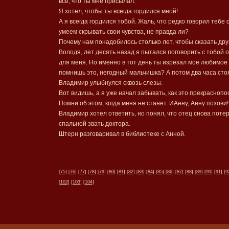
все, что ты мне присылал.
Я хотел, чтобы ты всегда гордился мной!
А я всегда гордился тобой. Жаль, что редко говорил тебе 
умеем скрывать свои чувства, не правда ли?
Почему нам понадобилось столько лет, чтобы сказать друг
Володя, лет десять назад я пытался поговорить с тобой 
для меня. Но именно в тот день ты изрезал мое любимое 
помнишь это, негодный мальчишка? А потом два часа стоял
Владимир улыбнулся сквозь слезы.
Вот видишь, а я уже начал забывать, как это прекраснопо
Помни об этом, когда меня не станет. ИАнну, Анну позови!.
Владимир хотел ответить, но понял, что отец снова поте
спальной звать доктора.
Штерн разговаривал в библиотеке с Анной.
[75]
[76]
[77]
[78]
[79]
[80]
[81]
[82]
[83]
[84]
[85]
[86]
[87]
[88]
[89]
[90]
[91]
[9
[102]
[103]
[104]