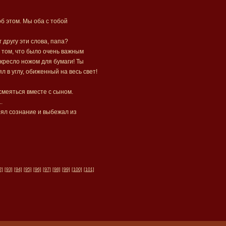
об этом. Мы оба с тобой
 другу эти слова, папа?
о том, что было очень важным
кресло ножом для бумаги! Ты
 в углу, обиженный на весь свет!
смеяться вместе с сыном.
.
рял сознание и выбежал из
2]
[93]
[94]
[95]
[96]
[97]
[98]
[99]
[100]
[101]