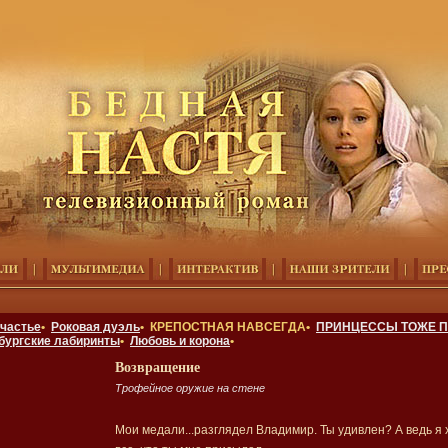
счастье
•
Роковая дуэль
• КРЕПОСТНАЯ НАВСЕГДА•
ПРИНЦЕССЫ ТОЖЕ П
бургские лабиринты
•
Любовь и корона
•
Возвращение
Трофейное оружие на стене
Мои медали...разглядел Владимир. Ты удивлен? А ведь я