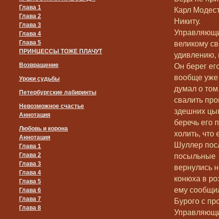
Глава 1
Карл Модест
Глава 2
Никиту.
Глава 3
Управляющий
Глава 4
Глава 5
великому с
ПРИНЦЕССЫ ТОЖЕ ПЛАЧУТ
удивлению, 
Возвращение
Он берег ег
вообще уже 
Уроки судьбы
думал о том
Петербургские лабиринты
свалить про
Невозможное счастье
здешних цыг
Аннотация
беречь его 
Любовь и корона
холить, что 
Аннотация
Шуллер посл
Глава 1
Глава 2
посыльные
Глава 3
вернулись н
Глава 4
конюха в ро
Глава 5
ему сообщил
Глава 6
Глава 7
Бурого с про
Глава 8
Управляющий