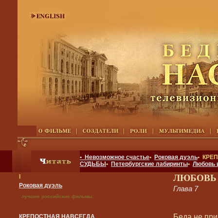
• Невозможное счастье
•
Роковая дуэль
• КРЕ
СУДЬБЫ
•
Петербургские лабиринты
•
Любовь 
ЛЮБОВЬ
I
Роковая дуэль
Глава 7
лучшие российские фильмы.
Беда не при
КРЕПОСТНАЯ НАВСЕГДА