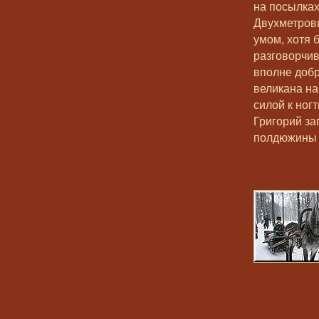
на посылках
Двухметровы
умом, хотя 
разговорчив
вполне доб
великана на
силой к ног
Григорий за
полдюжины 