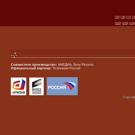
[75]
[76]
[77]
[7
[102]
[103]
[104
Совместное производство:
АМЕДИА, Sony Pictures
Официальный партнер:
Телеканал Россия
Copyrig