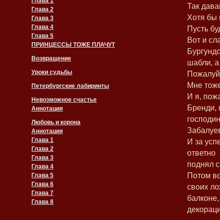
Глава 1
Так дава
Глава 2
Хотя бы 
Глава 3
Глава 4
Пусть бу
Глава 5
Вот и сл
ПРИНЦЕССЫ ТОЖЕ ПЛАЧУТ
Бургундс
Возвращение
шабли, а
Уроки судьбы
Пожалуй,
Мне тоже
Петербургские лабиринты
И я, пож
Невозможное счастье
Бренди, 
Аннотация
господи
Любовь и корона
Забалуев
Аннотация
Глава 1
И за усп
Глава 2
ответно
Глава 3
поднял с
Глава 4
Потом вс
Глава 5
Глава 6
своих ло
Глава 7
балконе,
Глава 8
декораци