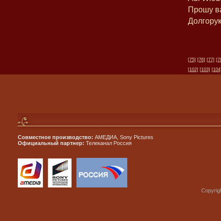
Прошу ва
Долгорук
[75]
[76]
[77]
[7
[102]
[103]
[104
Совместное производство:
АМЕДИА, Sony Pictures
Официальный партнер:
Телеканал Россия
Copyrig