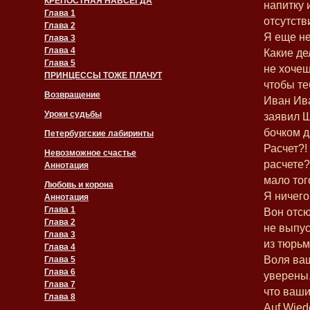
КРЕПОСТНАЯ НАВСЕГДА
напитку 
Глава 1
отсутств
Глава 2
Я еще не
Глава 3
Глава 4
Какие де
Глава 5
не хочеш
ПРИНЦЕССЫ ТОЖЕ ПЛАЧУТ
чтобы те
Возвращение
Иван Ива
Уроки судьбы
заявил 
бочком д
Петербургские лабиринты
Расчет?!
Невозможное счастье
расчете?
Аннотация
мало тог
Любовь и корона
Я ничего
Аннотация
Глава 1
Вон отсю
Глава 2
не выпу
Глава 3
из тюрьм
Глава 4
Воля ваш
Глава 5
Глава 6
уверены
Глава 7
что ваши
Глава 8
Auf Wiede