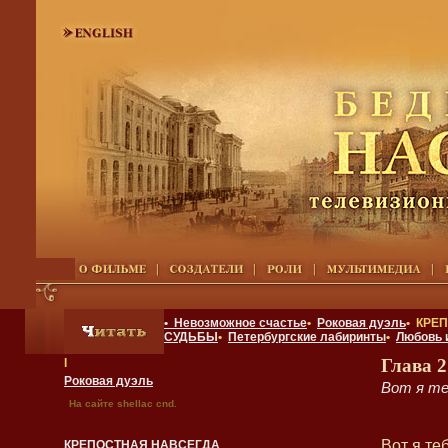
• Невозможное счастье
•
Роковая дуэль
• КРЕ
СУДЬБЫ
•
Петербургские лабиринты
•
Любовь 
Глава 2
I
Роковая дуэль
Вот я те
На сайте shellac cnd.
Вот я те
КРЕПОСТНАЯ НАВСЕГДА