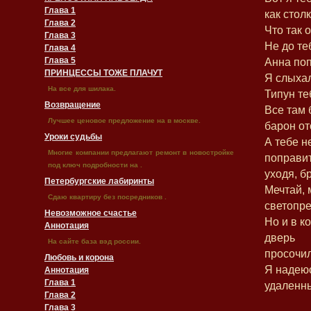
Глава 1
как стол
Глава 2
Что так 
Глава 3
Не до те
Глава 4
Глава 5
Анна поп
ПРИНЦЕССЫ ТОЖЕ ПЛАЧУТ
Я слыхал
На все для шилака.
Типун те
Возвращение
Все там 
Лучшее ценовое предложение на в москве.
барон от
Уроки судьбы
А тебе н
Многие компании предлагают ремонт в новостройке
поправи
под ключ подробности на .
уходя, б
Петербургские лабиринты
Мечтай, 
Сдаю квартиру без посредников .
светопре
Невозможное счастье
Но и в к
Аннотация
дверь
На сайте база вэд россии.
просочи
Любовь и корона
Я надеюс
Аннотация
Глава 1
удаленн
Глава 2
Глава 3