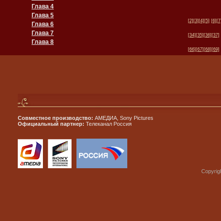
Глава 4
Глава 5
[2]
[3]
[4]
[5]
[6]
[7
Глава 6
Глава 7
[34]
[35]
[36]
[37]
Глава 8
[66]
[67]
[68]
[69]
Совместное производство:
АМЕДИА, Sony Pictures
Официальный партнер:
Телеканал Россия
Copyrig