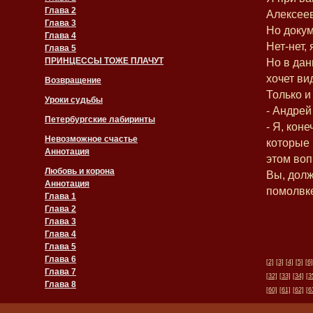
Глава 2
Алексее
Глава 3
Но докум
Глава 4
Нет-нет,
Глава 5
ПРИНЦЕССЫ ТОЖЕ ПЛАЧУТ
Но в дан
хочет ви
Возвращение
Только и
Уроки судьбы
- Андрей
Петербургские лабиринты
- Я, кон
Невозможное счастье
которые 
Аннотация
этом воп
Любовь и корона
Вы, долж
Аннотация
помолвк
Глава 1
Глава 2
Глава 3
Глава 4
Глава 5
Глава 6
[2]
[3]
[4]
[5]
[6]
Глава 7
[32]
[33]
[34]
[3
Глава 8
[60]
[61]
[62]
[6