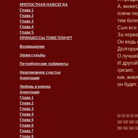
КРЕПОСТНАЯ НАВСЕГДА
А, может
Глава 1
плечи пе
Глава 2
тем боле
Глава 3
Глава 4
Сын все 
Глава 5
За перво
ПРИНЦЕССЫ ТОЖЕ ПЛАЧУТ
Он ведь 
Возвращение
Долгорук
Уроки судьбы
О лучшей
И другой
Петербургские лабиринты
грезил,
Невозможное счастье
как, жив
Аннотация
он будет
Любовь и корона
Аннотация
Глава 1
Глава 2
Глава 3
Глава 4
[2]
[3]
[4]
[5]
[6]
Глава 5
[32]
[33]
[34]
[3
Глава 6
[60]
[61]
[62]
[6
Глава 7
Глава 8