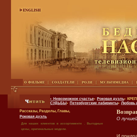
• Невозможное счастье
•
Роковая дуэль
• КРЕ
СУДЬБЫ
•
Петербургские лабиринты
•
Любовь 
Возвра
Рассказы, Разделы, Главы,
Роковая дуэль
О лучшей
Для наших клиентов в ассортименте . Выгодные
цены, оригинальные модели.
И придра