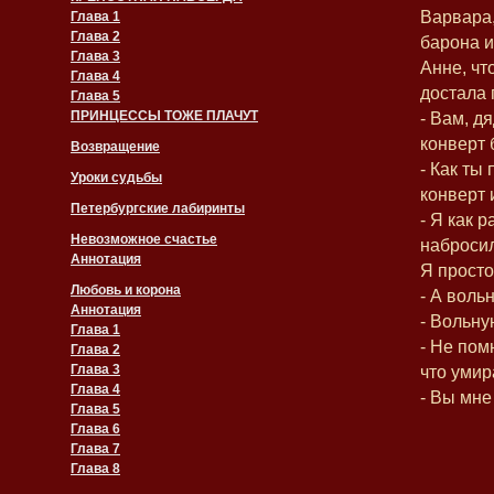
Варвара,
Глава 1
Глава 2
барона и
Глава 3
Анне, чт
Глава 4
достала 
Глава 5
ПРИНЦЕССЫ ТОЖЕ ПЛАЧУТ
- Вам, д
конверт 
Возвращение
- Как ты
Уроки судьбы
конверт 
Петербургские лабиринты
- Я как 
Невозможное счастье
набросил
Аннотация
Я просто 
Любовь и корона
- А воль
Аннотация
- Вольну
Глава 1
- Не пом
Глава 2
Глава 3
что умир
Глава 4
- Вы мне
Глава 5
Глава 6
Глава 7
Глава 8