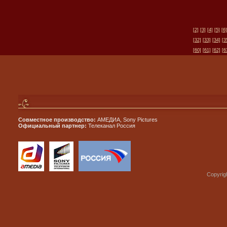
[2]
[3]
[4]
[5]
[6]
[32]
[33]
[34]
[3
[60]
[61]
[62]
[6
Совместное производство:
АМЕДИА, Sony Pictures
Официальный партнер:
Телеканал Россия
Copyrig