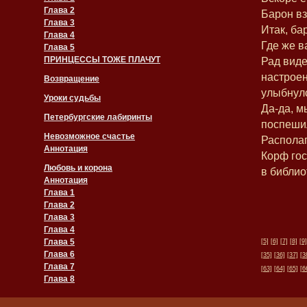
Глава 2
Барон вз
Глава 3
Итак, ба
Глава 4
Где же в
Глава 5
ПРИНЦЕССЫ ТОЖЕ ПЛАЧУТ
Рад виде
настроен
Возвращение
улыбнулс
Уроки судьбы
Да-да, м
Петербургские лабиринты
поспеши
Невозможное счастье
Располаг
Аннотация
Корф го
Любовь и корона
в библио
Аннотация
Глава 1
Глава 2
Глава 3
Глава 4
Глава 5
[5]
[6]
[7]
[8]
[9]
Глава 6
[35]
[36]
[37]
[3
Глава 7
[63]
[64]
[65]
[6
Глава 8