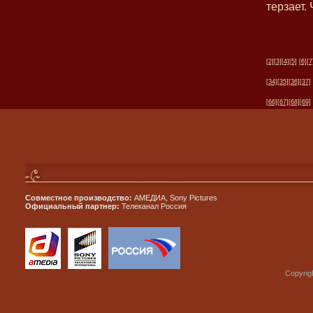
терзает. 
[2]
[3]
[4]
[5]
[6]
[7
[34]
[35]
[36]
[37]
[66]
[67]
[68]
[69]
Совместное производство:
АМЕДИА, Sony Pictures
Официальный партнер:
Телеканал Россия
Copyrig