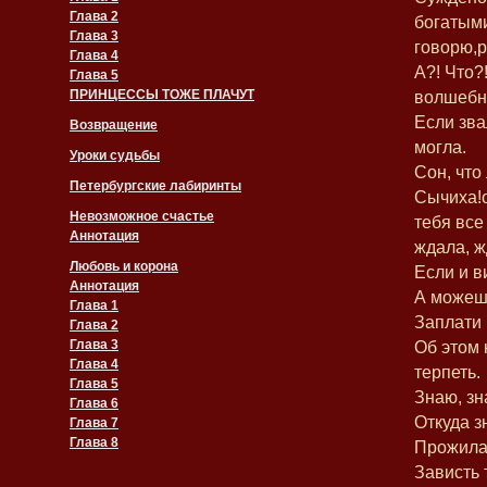
Глава 2
богатыми
Глава 3
говорю,р
Глава 4
А?! Что?
Глава 5
ПРИНЦЕССЫ ТОЖЕ ПЛАЧУТ
волшебн
Если зва
Возвращение
могла.
Уроки судьбы
Сон, что
Петербургские лабиринты
Сычиха!о
Невозможное счастье
тебя все
Аннотация
ждала, ж
Любовь и корона
Если и в
Аннотация
А можеш
Глава 1
Заплати 
Глава 2
Глава 3
Об этом 
Глава 4
терпеть.
Глава 5
Знаю, зн
Глава 6
Откуда 
Глава 7
Глава 8
Прожила 
Зависть 