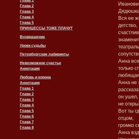
Глава 1
Иванович
Глава 2
Дядюшка,
Глава 3
Глава 4
Вся ее ж
Глава 5
детство,
ПРИНЦЕССЫ ТОЖЕ ПЛАЧУТ
счастлив
Возвращение
знамени
Уроки судьбы
театраль
сопутств
Петербургские лабиринты
Анна все
Невозможное счастье
только с
Аннотация
любящая
Любовь и корона
Анна не 
Аннотация
Глава 1
рассказа
Глава 2
он ушел,
Глава 3
не откры
Глава 4
Вот ты г
Глава 5
Глава 6
отцом,
Глава 7
громко с
Глава 8
Анна взд