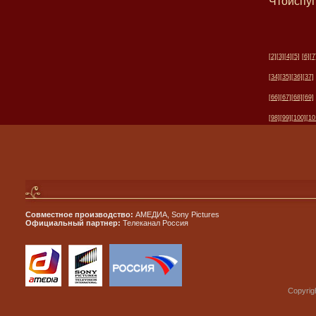
Чтоиспуг
[2]
[3]
[4]
[5]
[6]
[7
[34]
[35]
[36]
[37]
[66]
[67]
[68]
[69]
[98]
[99]
[100]
[10
Совместное производство:
АМЕДИА, Sony Pictures
Официальный партнер:
Телеканал Россия
Copyrig