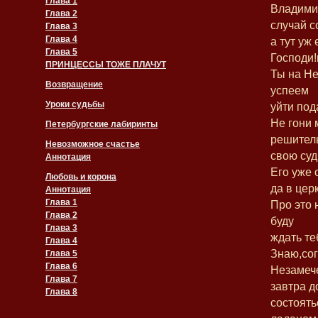
Глава 1
Владими
Глава 2
случай с
Глава 3
Глава 4
а тут уж 
Глава 5
Господи!
ПРИНЦЕССЫ ТОЖЕ ПЛАЧУТ
Ты на Не
Возвращение
успеем
Уроки судьбы
уйти пода
Не гони 
Петербургские лабиринты
решител
Невозможное счастье
свою суд
Аннотация
Его уже 
Любовь и корона
да в цер
Аннотация
Глава 1
Про это 
Глава 2
буду
Глава 3
ждать те
Глава 4
Знаю,сог
Глава 5
Глава 6
Незамеч
Глава 7
завтра 
Глава 8
состоять