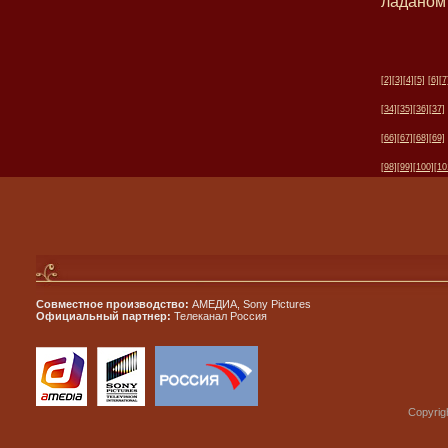
ладаном 
[2]
[3]
[4]
[5]
[6]
[7
[34]
[35]
[36]
[37]
[66]
[67]
[68]
[69]
[98]
[99]
[100]
[10
Совместное производство:
АМЕДИА, Sony Pictures
Официальный партнер:
Телеканал Россия
Copyrig