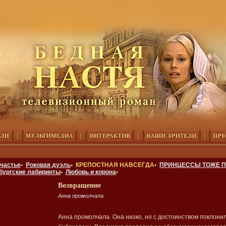
счастье
•
Роковая дуэль
• КРЕПОСТНАЯ НАВСЕГДА•
ПРИНЦЕССЫ ТОЖЕ П
бургские лабиринты
•
Любовь и корона
•
Возвращение
Анна промолчала
Анна промолчала. Она низко, но с достоинством поклони