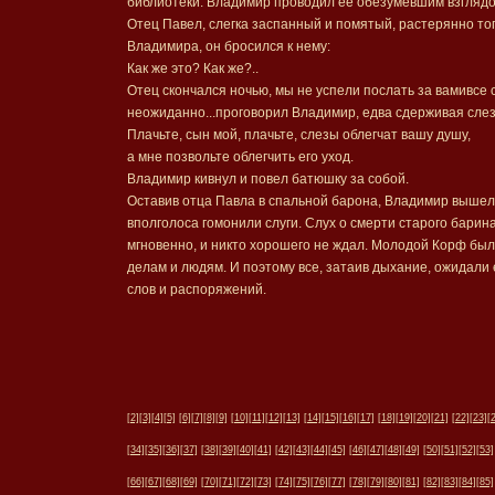
библиотеки. Владимир проводил ее обезумевшим взглядо
Отец Павел, слегка заспанный и помятый, растерянно то
Владимира, он бросился к нему:
Как же это? Как же?..
Отец скончался ночью, мы не успели послать за вамивсе 
неожиданно...проговорил Владимир, едва сдерживая сле
Плачьте, сын мой, плачьте, слезы облегчат вашу душу,
а мне позвольте облегчить его уход.
Владимир кивнул и повел батюшку за собой.
Оставив отца Павла в спальной барона, Владимир вышел 
вполголоса гомонили слуги. Слух о смерти старого бари
мгновенно, и никто хорошего не ждал. Молодой Корф был
делам и людям. И поэтому все, затаив дыхание, ожидали 
слов и распоряжений.
[2]
[3]
[4]
[5]
[6]
[7]
[8]
[9]
[10]
[11]
[12]
[13]
[14]
[15]
[16]
[17]
[18]
[19]
[20]
[21]
[22]
[23]
[
[34]
[35]
[36]
[37]
[38]
[39]
[40]
[41]
[42]
[43]
[44]
[45]
[46]
[47]
[48]
[49]
[50]
[51]
[52]
[53]
[66]
[67]
[68]
[69]
[70]
[71]
[72]
[73]
[74]
[75]
[76]
[77]
[78]
[79]
[80]
[81]
[82]
[83]
[84]
[85]