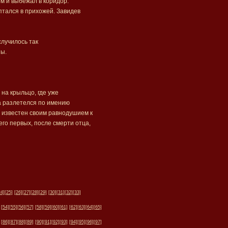
м и выбежал в коридор.
птался в прихожей. Завидев
случилось так
зы.
на крыльцо, где уже
на разлетелся по имению
 известен своим равнодушием к
его первых, после смерти отца,
24]
[25]
[26]
[27]
[28]
[29]
[30]
[31]
[32]
[33]
[54]
[55]
[56]
[57]
[58]
[59]
[60]
[61]
[62]
[63]
[64]
[65]
[86]
[87]
[88]
[89]
[90]
[91]
[92]
[93]
[94]
[95]
[96]
[97]