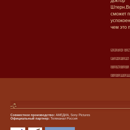
доктор
Штерн.Вп
сможет 
успокоен
чем это 
[2]
[3]
[4]
[5]
[6]
[7
[34]
[35]
[36]
[37]
[66]
[67]
[68]
[69]
[98]
[99]
[100]
[10
Совместное производство:
АМЕДИА, Sony Pictures
Официальный партнер:
Телеканал Россия