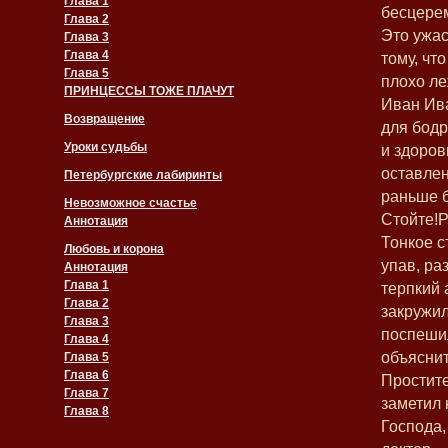
Глава 1
бесцере
Глава 2
Это ужас
Глава 3
Глава 4
тому, что
Глава 5
плохо ле
ПРИНЦЕССЫ ТОЖЕ ПЛАЧУТ
Иван Ива
Возвращение
для бодр
Уроки судьбы
и здоров
оставле
Петербургские лабиринты
раньше б
Невозможное счастье
Стойте!Р
Аннотация
Тонкое с
Любовь и корона
упав, ра
Аннотация
Глава 1
терпкий 
Глава 2
закружил
Глава 3
поспеши
Глава 4
объяснит
Глава 5
Глава 6
Простите
Глава 7
заметил н
Глава 8
Господа,