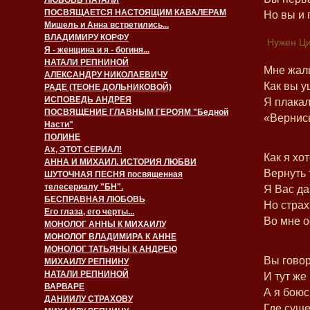
ЛЮБОВЬ НАТАЛИ
ПОСВЯЩАЕТСЯ НАСТОЯЩИМ КАВАЛЕРАМ
Но вы и 
Мишель и Анна встретились...
ВЛАДИМИРУ КОРФУ
Нужен Ци
Я - женщина и я - богиня...
НАТАЛИ РЕПНИНОЙ
Мне жаль
АЛЕКСАНДРУ НИКОЛАЕВИЧУ
Как вы у
РАДЕ (ТЕОНЕ ДОЛЬНИКОВОЙ)
ИСПОВЕДЬ АНДРЕЯ
Я плакал
ПОСВЯЩЕНИЕ ГЛАВНЫМ ГЕРОЯМ "Бедной
«Вернись
Насти"
ПОЛИНЕ
Ах, ЭТОТ СЕРИАЛ!
Как я хот
АННА И МИХАИЛ. ИСТОРИЯ ЛЮБВИ
Вернуть 
ШУТОЧНАЯ ПЕСНЯ посвященная
телесериалу "БН".
Я Вас да
БЕСПРАВНАЯ ЛЮБОВЬ
Но стра
Его глаза, его черты...
Во мне о
МОНОЛОГ АННЫ К МИХАИЛУ
МОНОЛОГ ВЛАДИМИРА К АННЕ
МОНОЛОГ ТАТЬЯНЫ К АНДРЕЮ
Вы говор
МИХАИЛУ РЕПНИНУ
НАТАЛИ РЕПНИНОЙ
И тут же
ВАРВАРЕ
А я боюс
ДАНИИЛУ СТРАХОВУ
Где суще