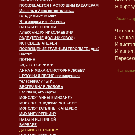
ЛЮБОВЬ НАТАЛИ
ПОСВЯЩАЕТСЯ НАСТОЯЩИМ КАВАЛЕРАМ
Я образ
Мишель и Анна встретились...
ВЛАДИМИРУ КОРФУ
Аксессуа
Я - женщина и я - богиня...
НАТАЛИ РЕПНИНОЙ
Что заст
АЛЕКСАНДРУ НИКОЛАЕВИЧУ
Смешал в
РАДЕ (ТЕОНЕ ДОЛЬНИКОВОЙ)
ИСПОВЕДЬ АНДРЕЯ
И пистол
ПОСВЯЩЕНИЕ ГЛАВНЫМ ГЕРОЯМ "Бедной
И линия 
Насти"
Пересекл
ПОЛИНЕ
Ах, ЭТОТ СЕРИАЛ!
Натяжные
АННА И МИХАИЛ. ИСТОРИЯ ЛЮБВИ
ШУТОЧНАЯ ПЕСНЯ посвященная
телесериалу "БН".
БЕСПРАВНАЯ ЛЮБОВЬ
Его глаза, его черты...
МОНОЛОГ АННЫ К МИХАИЛУ
МОНОЛОГ ВЛАДИМИРА К АННЕ
МОНОЛОГ ТАТЬЯНЫ К АНДРЕЮ
МИХАИЛУ РЕПНИНУ
НАТАЛИ РЕПНИНОЙ
ВАРВАРЕ
ДАНИИЛУ СТРАХОВУ