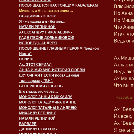
ЛЮБОВЬ НАТАЛИ
ПОСВЯЩАЕТСЯ НАСТОЯЩИМ КАВАЛЕРАМ
Влюбилис
Мишель и Анна встретились...
Но Анна 
ВЛАДИМИРУ КОРФУ
Но Миша 
Я - женщина и я - богиня...
Что Анна
НАТАЛИ РЕПНИНОЙ
АЛЕКСАНДРУ НИКОЛАЕВИЧУ
Итак, чт
РАДЕ (ТЕОНЕ ДОЛЬНИКОВОЙ)
Ведь они
ИСПОВЕДЬ АНДРЕЯ
ПОСВЯЩЕНИЕ ГЛАВНЫМ ГЕРОЯМ "Бедной
Насти"
Ах Миша
ПОЛИНЕ
Ах как м
Ах, ЭТОТ СЕРИАЛ!
АННА И МИХАИЛ. ИСТОРИЯ ЛЮБВИ
Ведь люб
ШУТОЧНАЯ ПЕСНЯ посвященная
Ах Миша 
телесериалу "БН".
Что вы п
БЕСПРАВНАЯ ЛЮБОВЬ
Его глаза, его черты...
МОНОЛОГ АННЫ К МИХАИЛУ
Разрабат
МОНОЛОГ ВЛАДИМИРА К АННЕ
МОНОЛОГ ТАТЬЯНЫ К АНДРЕЮ
Ах "Бедн
МИХАИЛУ РЕПНИНУ
Из всех,
НАТАЛИ РЕПНИНОЙ
Ах "Бедн
ВАРВАРЕ
ДАНИИЛУ СТРАХОВУ
Я сильно