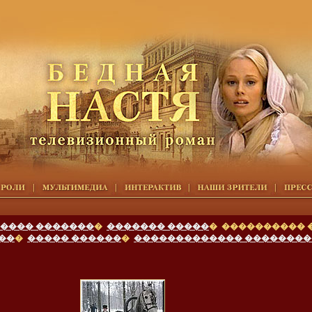
���� �������
�
������� �����
� ����������
��
�
����� ������
�
������������� ��������