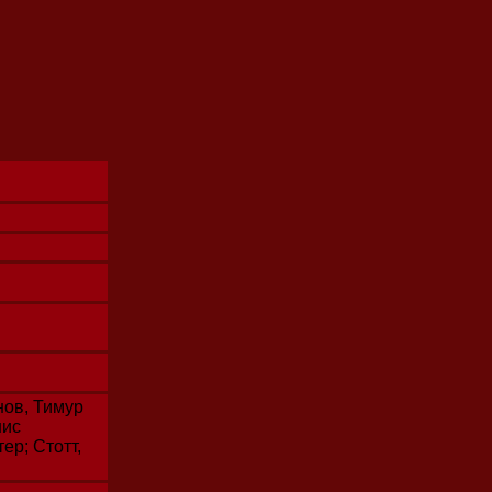
нов, Тимур
нис
ер; Стотт,