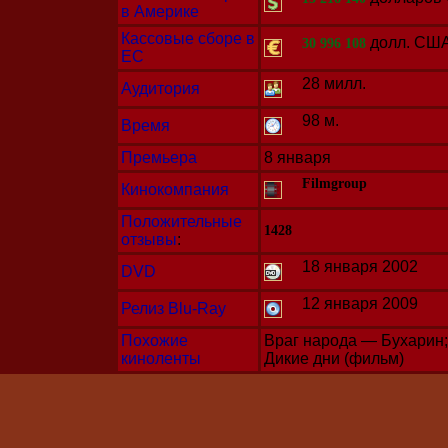
в Америке
Кассовые сборе в
долл. СШ
30 996 108
ЕС
28 милл.
Аудитория
98 м.
Время
Премьера
8 января
Filmgroup
Кинокомпания
Положительные
1428
отзывы
:
18 января 2002
DVD
12 января 2009
Релиз Blu-Ray
Похожие
Враг народа — Бухарин;
киноленты
Дикие дни (фильм)