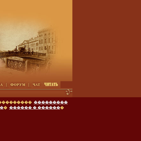
 ���������
���������
�
�
������ � ������
�