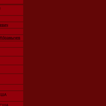
р
ьевич
 Абрамычев
США
 США