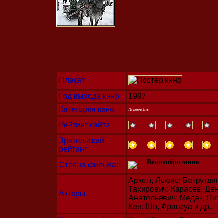
Плакат
Год выхода кино
1997
Категория кино
Комедия
Рейтинг сайта
Зрительский
рейтинг
Великобритания
Страна фильма
:
Аркетт, Льюис; Батрутди
Тахирович; Карасев, Де
Актеры
Анатольевич; Медак, Пит
Кен; Шо, Франсуа и др.