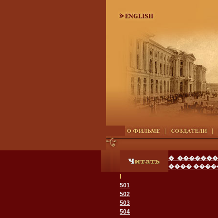
� �������
���� ����
I
501
502
503
504