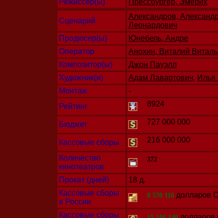
Режиссер(ы)
Прессбургер, Эмерих
Александров, Александ
Сценарий
Леонардович
Продюсер(ы)
Юнебель, Андре
Оператор
Анохин, Виталий Витал
Композитор(ы)
Джон Пауэлл
Художник(и)
Адам Лавартович
,
Илья
Монтаж
-
8924
Рейтинг
727 000 000
Бюджет
216 000 000
Кассовые сборы
Количество
372
кинотеатров
Прокат (дней)
18 д.
Кассовые сборы
долларов 
8 570 116
в России
Кассовые сборы
долларов
15 216 140