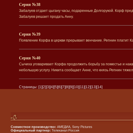
Серия №38
Забалуев отдает цыгану часы, подаренные Долгорукой. Корф пред
Забалуев решает продать Анну.
Серия №39
Появление Корфа в церкви прерывает венчание. Репнин платит Ка
Серия №40
Сычиха уговаривает Корфа продолжить борьбу за поместье и нак
небольшую услугу. Никита сообщает Анне, что князь Репнин тяжел
Страницы:
[1]
[2]
[3]
[4]
[5]
[6]
[7]
[8]
[9]
[10]
[11]
[12]
[13]
[14]
Совместное производство:
АМЕДИА, Sony Pictures
Официальный партнер:
Телеканал Россия