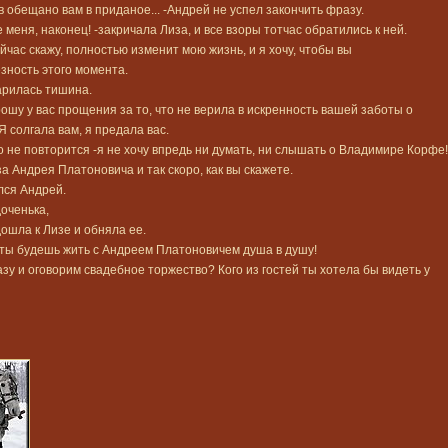
 обещано вам в приданое... -Андрей не успел закончить фразу.
меня, наконец! -закричала Лиза, и все взоры тотчас обратились к ней.
сейчас скажу, полностью изменит мою жизнь, и я хочу, чтобы вы
зность этого момента.
арилась тишина.
ошу у вас прощения за то, что не верила в искренность вашей заботы о
 солгала вам, я предала вас.
о не повторится -я не хочу впредь ни думать, ни слышать о Владимире Корфе!
а Андрея Платоновича и так скоро, как вы скажете.
лся Андрей.
доченька,
ошла к Лизе и обняла ее.
о ты будешь жить с Андреем Платоновичем душа в душу!
зу и оговорим свадебное торжество? Кого из гостей ты хотела бы видеть у