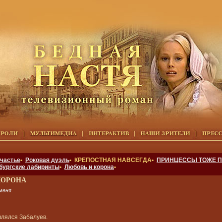
счастье
•
Роковая дуэль
• КРЕПОСТНАЯ НАВСЕГДА•
ПРИНЦЕССЫ ТОЖЕ П
бургские лабиринты
•
Любовь и корона
•
КОРОНА
меня
влялся Забалуев.