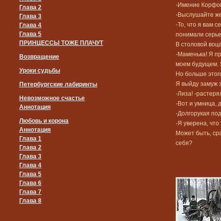
-Имение Корфов
Глава 2
-Выслушайте же 
Глава 3
-То, что я вам 
Глава 4
Глава 5
понимали серье
ПРИНЦЕССЫ ТОЖЕ ПЛАЧУТ
В столовой воц
-Маменька! Я пр
Возвращение
моем будущем. Я
Уроки судьбы
Но больше этог
Я выйду замуж з
Петербургские лабиринты
-Лиза! -растеря
Невозможное счастье
-Вот и умница, 
Аннотация
-Долгорукая под
Любовь и корона
-Я уверена, чт
Аннотация
Может быть, сра
Глава 1
себя?
Глава 2
Глава 3
Глава 4
Глава 5
Глава 6
Глава 7
Глава 8