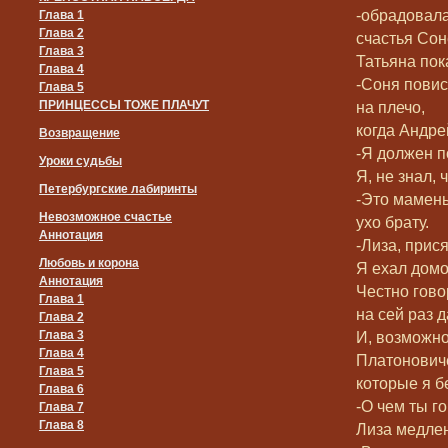
-обрадовала
Глава 1
Глава 2
счастья Сон
Глава 3
Татьяна пок
Глава 4
-Соня повис
Глава 5
ПРИНЦЕССЫ ТОЖЕ ПЛАЧУТ
на плечо,
когда Андре
Возвращение
-Я должен п
Уроки судьбы
Я, не знал,
Петербургские лабиринты
-Это мамень
Невозможное счастье
ухо брату.
Аннотация
-Лиза, прися
Любовь и корона
Я ехал домо
Аннотация
Честно гово
Глава 1
на сей раз 
Глава 2
Глава 3
И, возможно
Глава 4
Платоновиче
Глава 5
которые я б
Глава 6
-О чем ты г
Глава 7
Глава 8
Лиза медлен