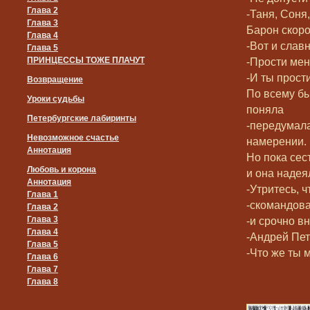
Глава 2
-Таня, Соня
Глава 3
Барон скоро
Глава 4
-Вот и слав
Глава 5
ПРИНЦЕССЫ ТОЖЕ ПЛАЧУТ
-Прости меня
-И ты прост
Возвращение
По всему бы
Уроки судьбы
поняла
Петербургские лабиринты
-передумала
Невозможное счастье
намерении.
Аннотация
Но пока сес
Любовь и корона
и она надея
Аннотация
-Утритесь, 
Глава 1
-скомандова
Глава 2
Глава 3
-и срочно в
Глава 4
-Андрей Пет
Глава 5
-Что же ты 
Глава 6
Глава 7
Глава 8