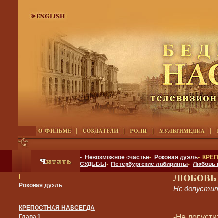
• Невозможное счастье
•
Роковая дуэль
• КРЕ
СУДЬБЫ
•
Петербургские лабиринты
•
Любовь 
ЛЮБОВЬ
I
Роковая дуэль
Не допустит
КРЕПОСТНАЯ НАВСЕГДА
-Не допусти
Глава 1