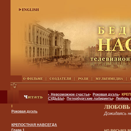
• Невозможное счастье
•
Роковая дуэль
• КРЕ
СУДЬБЫ
•
Петербургские лабиринты
•
Любовь 
ЛЮБОВЬ
I
Роковая дуэль
Дожидаясь 
КРЕПОСТНАЯ НАВСЕГДА
но весьма м
Глава 1