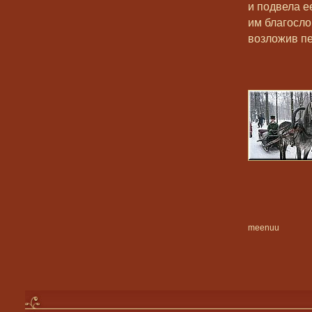
и подвела е
им благосло
возложив пе
meenuu