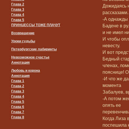
Глава 2
Дожидаясь н
Глава 3
рассказами.
Глава 4
-А однажды 
Глава 5
ПРИНЦЕССЫ ТОЖЕ ПЛАЧУТ
Бадене в ру
и не имел н
Возвращение
И чтобы опл
Уроки судьбы
невесту.
Петербургские лабиринты
И вот предс
Невозможное счастье
Бедный стар
Аннотация
членах, лом
Любовь и корона
пояснице! О
Аннотация
-И что же д
Глава 1
момента
Глава 2
Глава 3
Забалуев, в
Глава 4
-А потом же
Глава 5
опять ее
Глава 6
перевенчива
Глава 7
Глава 8
Когда Лиза 
поспешила 