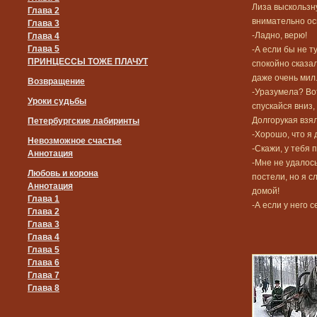
Лиза выскользн
Глава 2
внимательно ос
Глава 3
-Ладно, верю!
Глава 4
Глава 5
-А если бы не т
ПРИНЦЕССЫ ТОЖЕ ПЛАЧУТ
спокойно сказал
даже очень мил.
Возвращение
-Уразумела? Вот
Уроки судьбы
спускайся вниз,
Долгорукая взял
Петербургские лабиринты
-Хорошо, что я 
Невозможное счастье
-Скажи, у тебя
Аннотация
-Мне не удалось
Любовь и корона
постели, но я 
Аннотация
домой!
Глава 1
-А если у него 
Глава 2
Глава 3
Глава 4
Глава 5
Глава 6
Глава 7
Глава 8