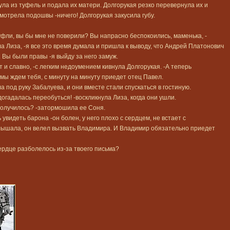
ула из туфель и подала их матери. Долгорукая резко перевернула их и
мотрела подошвы -ничего! Долгорукая закусила губу.
уфли, вы бы мне не поверили? Вы напрасно беспокоились, маменька, -
а Лиза, -я все это время думала и пришла к выводу, что Андрей Платонович
 Вы были правы -я выйду за него замуж.
 и славно, -с легким недоумением кивнула Долгорукая. -А теперь
 мы ждем тебя, с минуту на минуту приедет отец Павел.
а под руку Забалуева, и они вместе стали спускаться в гостиную.
догадалась переобуться! -воскликнула Лиза, когда они ушли.
 получилось? -затормошила ее Соня.
 увидеть барона -он болен, у него плохо с сердцем, не встает с
слышала, он велел вызвать Владимира. И Владимир обязательно приедет
сердце разболелось из-за твоего письма?