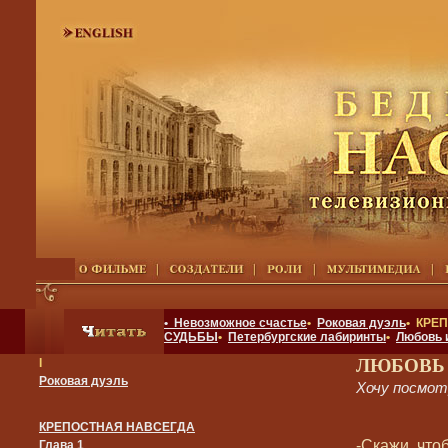
• Невозможное счастье
•
Роковая дуэль
• КРЕ
СУДЬБЫ
•
Петербургские лабиринты
•
Любовь 
ЛЮБОВЬ
I
Роковая дуэль
Хочу посмо
КРЕПОСТНАЯ НАВСЕГДА
-Скажи, что
Глава 1