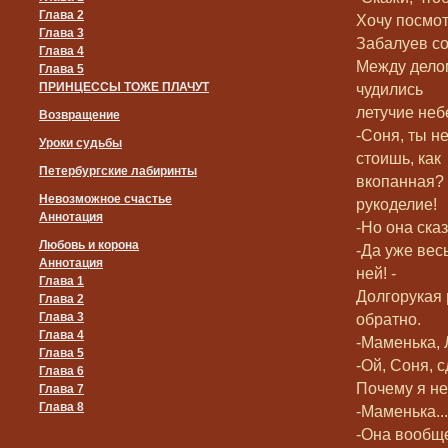
Глава 2
Хочу посмот
Глава 3
Забалуев со
Глава 4
Между делом
Глава 5
ПРИНЦЕССЫ ТОЖЕ ПЛАЧУТ
чудились
летучие не
Возвращение
-Соня, ты н
Уроки судьбы
стоишь, как
Петербургские лабиринты
вкопанная? 
Невозможное счастье
рукоделие!
Аннотация
-Но она ска
Любовь и корона
-Да уже вес
Аннотация
ней! -
Глава 1
Долгорукая 
Глава 2
Глава 3
обратно.
Глава 4
-Маменька, 
Глава 5
-Ой, Соня, 
Глава 6
Почему я не
Глава 7
Глава 8
-Маменька..
-Она вообще