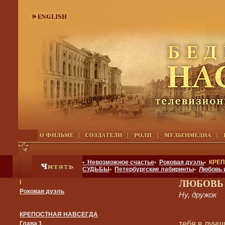
• Невозможное счастье
•
Роковая дуэль
• КРЕ
СУДЬБЫ
•
Петербургские лабиринты
•
Любовь 
ЛЮБОВЬ
I
Роковая дуэль
Ну, дружок
КРЕПОСТНАЯ НАВСЕГДА
тебя в лучши
Глава 1