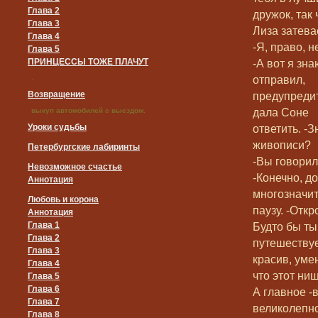
Глава 2
дружок, так 
Глава 3
Лиза затева
Глава 4
-Я, право, н
Глава 5
ПРИНЦЕССЫ ТОЖЕ ПЛАЧУТ
-А вот я зн
отправил,
.
Возвращение
предупредит
дала Соне
выкуп автомобилей с выездом.
Уроки судьбы
ответить. -
живописи?
Петербургские лабиринты
-Вы говорил
Невозможное счастье
-Конечно, до
Аннотация
многозначи
Любовь и корона
паузу. -Отк
Аннотация
Глава 1
Будто бы ты
Глава 2
путешествуе
Глава 3
красив, умен
Глава 4
что этот нищ
Глава 5
Глава 6
А главное -
Глава 7
великолепн
Глава 8