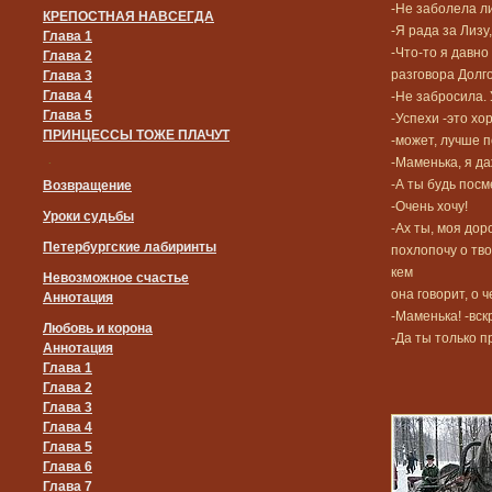
-Не заболела л
КРЕПОСТНАЯ НАВСЕГДА
-Я рада за Лизу
Глава 1
-Что-то я давн
Глава 2
разговора Долг
Глава 3
Глава 4
-Не забросила. 
Глава 5
-Успехи -это хо
ПРИНЦЕССЫ ТОЖЕ ПЛАЧУТ
-может, лучше 
.
-Маменька, я да
-А ты будь пос
Возвращение
-Очень хочу!
Уроки судьбы
-Ах ты, моя дор
Петербургские лабиринты
похлопочу о тво
кем
Невозможное счастье
она говорит, о 
Аннотация
-Маменька! -вс
Любовь и корона
-Да ты только п
Аннотация
Глава 1
Глава 2
Глава 3
Глава 4
Глава 5
Глава 6
Глава 7