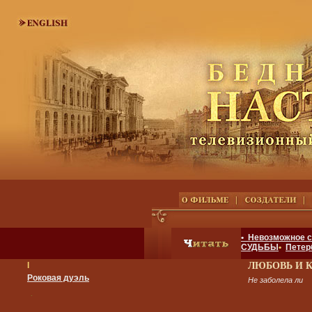
• Невозможное 
СУДЬБЫ
•
Петер
I
ЛЮБОВЬ И 
Роковая дуэль
Не заболела ли
.