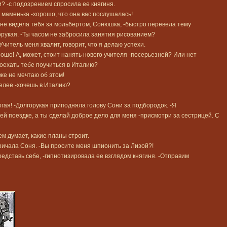
и? -с подозрением спросила ее княгиня.
, маменька -хорошо, что она вас послушалась!
о не видела тебя за мольбертом, Сонюшка, -быстро перевела тему
орукая. -Ты часом не забросила занятия рисованием?
Учитель меня хвалит, говорит, что я делаю успехи.
рошо! А, может, стоит нанять нового учителя -посерьезней? Или нет
поехать тебе поучиться в Италию?
же не мечтаю об этом!
мелее -хочешь в Италию?
огая! -Долгорукая приподняла голову Сони за подбородок. -Я
ей поездке, а ты сделай доброе дело для меня -присмотри за сестрицей. С
чем думает, какие планы строит.
кричала Соня. -Вы просите меня шпионить за Лизой?!
редставь себе, -гипнотизировала ее взглядом княгиня. -Отправим