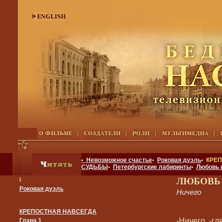
• Невозможное счастье
•
Роковая дуэль
• КРЕ
СУДЬБЫ
•
Петербургские лабиринты
•
Любовь 
ЛЮБОВЬ
I
Роковая дуэль
Ничего
КРЕПОСТНАЯ НАВСЕГДА
-Ничего, -г
Глава 1