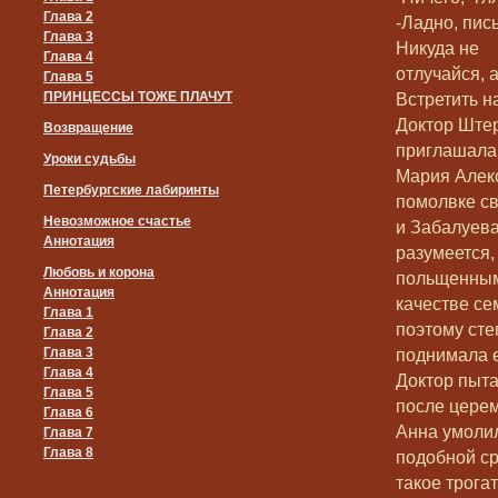
Глава 2
-Ладно, пис
Глава 3
Никуда не
Глава 4
отлучайся, 
Глава 5
ПРИНЦЕССЫ ТОЖЕ ПЛАЧУТ
Встретить н
Доктор Штер
Возвращение
приглашала 
Уроки судьбы
Мария Алекс
Петербургские лабиринты
помолвке с
Невозможное счастье
и Забалуева
Аннотация
разумеется,
Любовь и корона
польщенным.
Аннотация
качестве се
Глава 1
поэтому сте
Глава 2
Глава 3
поднимала е
Глава 4
Доктор пыта
Глава 5
после церем
Глава 6
Анна умолил
Глава 7
Глава 8
подобной ср
такое трогат