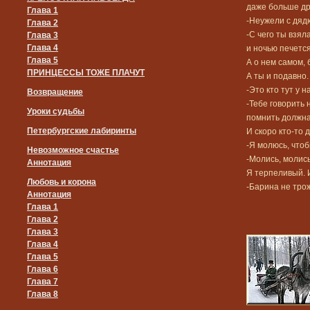
даже больше др
Глава 1
-Неужели с дяд
Глава 2
-С чего ты взял
Глава 3
Глава 4
и ночью печется
Глава 5
А о нем самом, 
ПРИНЦЕССЫ ТОЖЕ ПЛАЧУТ
А ты и подавно.
-Это кто тут у 
Возвращение
-Тебе говорить 
Уроки судьбы
помнить должна 
Петербургские лабиринты
И скоро кто-то 
-Я молюсь, что
Невозможное счастье
-Молись, молись
Аннотация
Я терпеливый. И
Любовь и корона
-Барина не трож
Аннотация
Глава 1
Глава 2
Глава 3
Глава 4
Глава 5
Глава 6
Глава 7
Глава 8