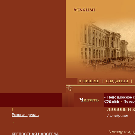
• Невозможное 
СУДЬБЫ
•
Петер
I
ЛЮБОВЬ И 
Роковая дуэль
А между тем
.
-А между тем, в
КРЕПОСТНАЯ НАВСЕГДА