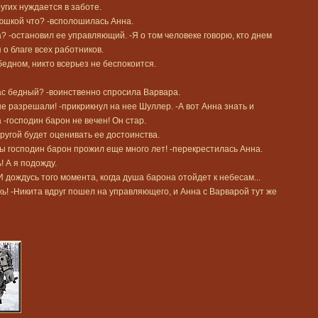
угих нуждается в заботе.
юшкой что? -всполошилась Анна.
а? -остановил ее управляющий. -Я о том человеке говорю, кто днем
 о благе всех работников.
бедном, никто всерьез не беспокоится.
нас бедный? -воинственно спросила Варвара.
не разрешали! -прикрикнул на нее Шуллер. -А вот Анна знать и
-господин барон не вечен! Он стар.
другой будет оценивать ее достоинства.
бы господин барон прожил еще много лет! -перекрестилась Анна.
! А я подожду.
 дождусь того момента, когда душа барона отойдет к небесам...
ь! -Никита вдруг пошел на управляющего, и Анна с Варварой тут же