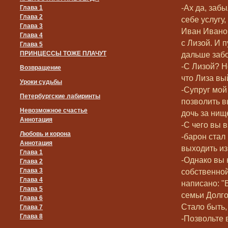
-Ах да, забы
Глава 1
Глава 2
себе услугу,
Глава 3
Иван Иванов
Глава 4
с Лизой. И п
Глава 5
ПРИНЦЕССЫ ТОЖЕ ПЛАЧУТ
дальше забо
-С Лизой? Н
Возвращение
что Лиза вы
Уроки судьбы
-Супруг мой
Петербургские лабиринты
позволить 
Невозможное счастье
дочь за нищ
Аннотация
-С чего вы 
Любовь и корона
-барон стал
Аннотация
выходить из
Глава 1
-Однако вы 
Глава 2
Глава 3
собственной
Глава 4
написано: "
Глава 5
семьи Долго
Глава 6
Стало быть,
Глава 7
Глава 8
-Позвольте 