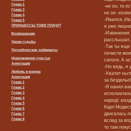
Глава 2
-не он, то ес
Глава 3
но он -хозяи
Глава 4
-Явился, Ив
Глава 5
ПРИНЦЕССЫ ТОЖЕ ПЛАЧУТ
я уже лишне
-Извинения 
Возвращение
расслышал..
Уроки судьбы
-Так ты еще
Петербургские лабиринты
почисти мои
Невозможное счастье
сапоги. А з
Аннотация
-Но ведь, я
Любовь и корона
-Хватит ныт
Аннотация
за безделье!
Глава 1
-Я нанял ва
Глава 2
Глава 3
исполнител
Глава 4
народ! -раз
Глава 5
Карл Модест
Глава 6
двигалась п
Глава 7
Глава 8
вслед за вп
то там поку