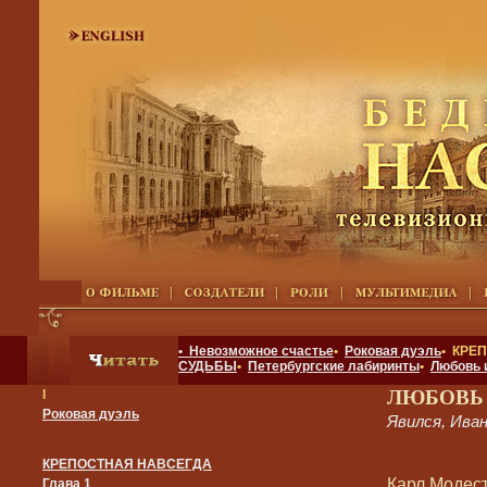
• Невозможное счастье
•
Роковая дуэль
• КРЕ
СУДЬБЫ
•
Петербургские лабиринты
•
Любовь 
ЛЮБОВЬ
I
Роковая дуэль
Явился, Ива
КРЕПОСТНАЯ НАВСЕГДА
Карл Модест
Глава 1