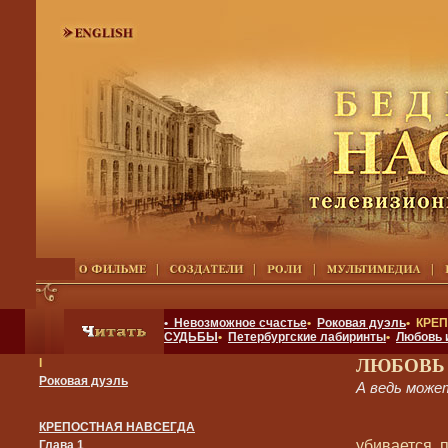
• Невозможное счастье
•
Роковая дуэль
• КРЕ
СУДЬБЫ
•
Петербургские лабиринты
•
Любовь 
ЛЮБОВЬ
I
Роковая дуэль
А ведь мож
КРЕПОСТНАЯ НАВСЕГДА
убивается, 
Глава 1