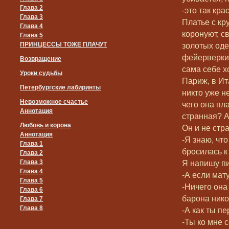
Глава 2
-это так кра
Глава 3
Платье с кр
Глава 4
коронуют, с
Глава 5
ПРИНЦЕССЫ ТОЖЕ ПЛАЧУТ
золотых оде
фейерверки!
Возвращение
сама себе х
Уроки судьбы
Париж, в Ит
Петербургские лабиринты
никто уже н
Невозможное счастье
чего она пла
Аннотация
странная? А 
Любовь и корона
Он и не стр
Аннотация
-Я знаю, чт
Глава 1
бросилась к 
Глава 2
Глава 3
Я напишу пи
Глава 4
-А если мат
Глава 5
-Ничего она
Глава 6
барона нико
Глава 7
Глава 8
-А как ты п
-Ты ко мне 