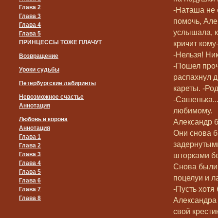
Глава 2
-Наташа не 
Глава 3
помочь, Але
Глава 4
услышала, 
Глава 5
ПРИНЦЕССЫ ТОЖЕ ПЛАЧУТ
кричит кому-
-Нельзя! Ник
Возвращение
-Пошел проч
Уроки судьбы
распахнул 
Петербургские лабиринты
кареты. -Ро
Невозможное счастье
-Сашенька..
Аннотация
любимому.
Любовь и корона
Александр б
Аннотация
Они снова б
Глава 1
задернутым
Глава 2
Глава 3
шторками б
Глава 4
Снова были
Глава 5
поцелуи и ла
Глава 6
-Пусть хотя 
Глава 7
Глава 8
Александра
свой крести