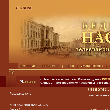
• Невозможное счастье
•
Роковая дуэль
• КРЕ
СУДЬБЫ
•
Петербургские лабиринты
•
Любовь 
ЛЮБОВЬ
I
Роковая дуэль
Наташа не с
КРЕПОСТНАЯ НАВСЕГДА
на подушки 
Глава 1