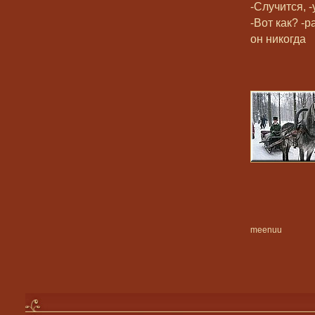
-Случится, 
-Вот как? -
он никогда
meenuu