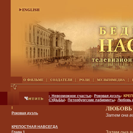
• Невозможное счастье
•
Роковая дуэль
• КРЕ
СУДЬБЫ
•
Петербургские лабиринты
•
Любовь 
ЛЮБОВЬ
I
Роковая дуэль
Затем она в
КРЕПОСТНАЯ НАВСЕГДА
Затем она в
Глава 1