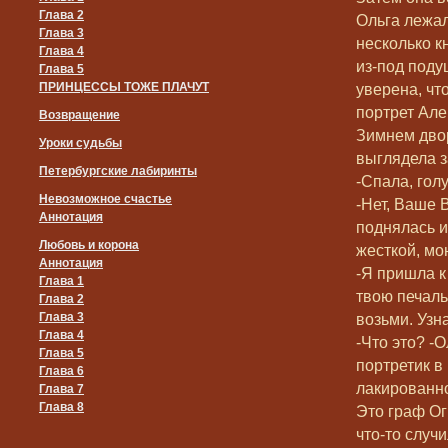
Глава 2
Ольга лежал
Глава 3
несколько кн
Глава 4
из-под поду
Глава 5
ПРИНЦЕССЫ ТОЖЕ ПЛАЧУТ
уверена, чт
портрет Але
Возвращение
Зимнем дво
Уроки судьбы
выглядела з
Петербургские лабиринты
-Спала, гол
Невозможное счастье
-Нет, Ваше 
Аннотация
поднялась и
Любовь и корона
жесткой, мо
Аннотация
-Я пришла к 
Глава 1
твою печаль.
Глава 2
Глава 3
возьми. Уз
Глава 4
-Что это? -
Глава 5
портретик в
Глава 6
лакированно
Глава 7
Глава 8
Это граф Ог
что-то случ