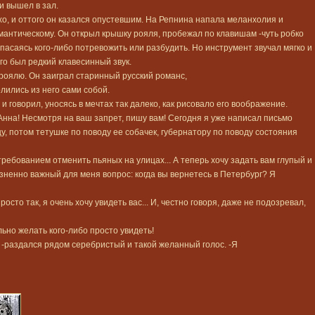
и вышел в зал.
хо, и оттого он казался опустевшим. На Репнина напала меланхолия и
омантическому. Он открыл крышку рояля, пробежал по клавишам -чуть робко
опасаясь кого-либо потревожить или разбудить. Но инструмент звучал мягко и
го был редкий клавесинный звук.
 роялю. Он заиграл старинный русский романс,
олились из него сами собой.
и говорил, уносясь в мечтах так далеко, как рисовало его воображение.
Анна! Несмотря на ваш запрет, пишу вам! Сегодня я уже написал письмо
у, потом тетушке по поводу ее собачек, губернатору по поводу состояния
требованием отменить пьяных на улицах... А теперь хочу задать вам глупый и
зненно важный для меня вопрос: когда вы вернетесь в Петербург? Я
росто так, я очень хочу увидеть вас... И, честно говоря, даже не подозревал,
ьно желать кого-либо просто увидеть!
 -раздался рядом серебристый и такой желанный голос. -Я