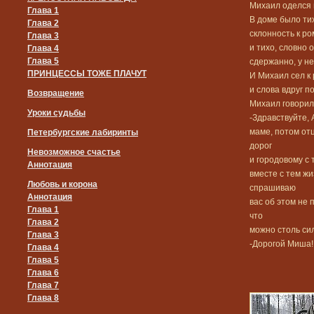
Михаил оделся 
Глава 1
В доме было ти
Глава 2
склонность к р
Глава 3
и тихо, словно 
Глава 4
Глава 5
сдержанно, у не
ПРИНЦЕССЫ ТОЖЕ ПЛАЧУТ
И Михаил сел к
и слова вдруг п
Возвращение
Михаил говорил 
Уроки судьбы
-Здравствуйте, 
маме, потом отц
Петербургские лабиринты
дорог
Невозможное счастье
и городовому с 
Аннотация
вместе с тем жи
Любовь и корона
спрашиваю
Аннотация
вас об этом не п
Глава 1
что
Глава 2
можно столь сил
Глава 3
-Дорогой Миша!
Глава 4
Глава 5
Глава 6
Глава 7
Глава 8