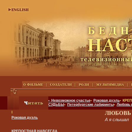
• Невозможное счастье
•
Роковая дуэль
• КРЕ
СУДЬБЫ
•
Петербургские лабиринты
•
Любовь 
ЛЮБОВЬ
I
Роковая дуэль
А я слышал
КРЕПОСТНАЯ НАВСЕГДА