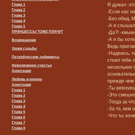
Я думал -эт
Глава 1
Глава 2
-Если нас не
Глава 3
-Без обид, 
Глава 4
-А я слышал
Глава 5
ПРИНЦЕССЫ ТОЖЕ ПЛАЧУТ
-Да?! -хмык
-А я бы хот
Возвращение
Ведь пригов
Уроки судьбы
-Надеюсь, т
Петербургские лабиринты
стоил тебе 
Невозможное счастье
нескольких 
Аннотация
основательн
Любовь и корона
прежде чем 
Аннотация
-Ты ревнуе
Глава 1
-Это смешно
Глава 2
Глава 3
-Тогда за ч
Глава 4
-За то, кем 
Глава 5
-Что ты хоч
Глава 6
Глава 7
Глава 8