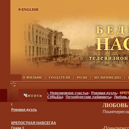
• Невозможное счастье
•
Роковая дуэль
• КРЕ
СУДЬБЫ
•
Петербургские лабиринты
•
Любовь 
ЛЮБОВЬ
I
Роковая дуэль
Поинтересов
КРЕПОСТНАЯ НАВСЕГДА
-Поинтересо
Глава 1