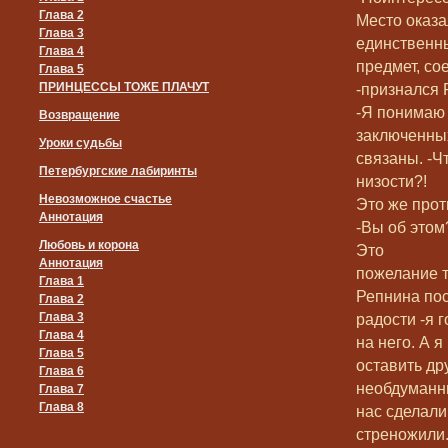
Глава 2
Место оказа
Глава 3
единственн
Глава 4
предмет, со
Глава 5
ПРИНЦЕССЫ ТОЖЕ ПЛАЧУТ
-признался 
-Я понимаю 
Возвращение
заключенны
Уроки судьбы
связаны. -Ч
Петербургские лабиринты
низости?!
Невозможное счастье
Это же прот
Аннотация
-Вы об этом
Любовь и корона
Это
Аннотация
пожелание т
Глава 1
Репнина по
Глава 2
Глава 3
радости -я 
Глава 4
на него. А я
Глава 5
оставить др
Глава 6
необдуманны
Глава 7
Глава 8
нас сделали
стреножили