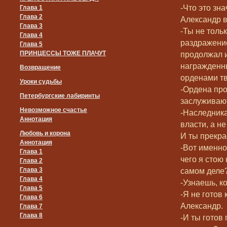
-Что это зна
Глава 1
Глава 2
Александр в
Глава 3
-Ты не толь
Глава 4
раздражени
Глава 5
ПРИНЦЕССЫ ТОЖЕ ПЛАЧУТ
продолжал и
награжден
Возвращение
орденами тв
Уроки судьбы
-Ордена про
Петербургские лабиринты
заслуживают 
Невозможное счастье
-Наследника
Аннотация
власти, а не
Любовь и корона
И ты прекра
Аннотация
-Вот именно!
Глава 1
чего я стою 
Глава 2
Глава 3
самом деле?
Глава 4
-Узнаешь, к
Глава 5
-Я не готов 
Глава 6
Александр.
Глава 7
Глава 8
-И ты готов