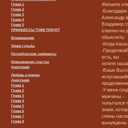
Желаете отка
Глава 1
Глава 2
-Благодарю в
Глава 3
Александр в
Глава 4
Владимир г
Глава 5
ПРИНЦЕССЫ ТОЖЕ ПЛАЧУТ
ответил на 
объяснять:
Возвращение
-Когда ваша
Уроки судьбы
-Продолжайт
Петербургские лабиринты
есть, вы
Невозможное счастье
хотите сказ
Аннотация
-Ваше Высоч
Любовь и корона
испугавший
Аннотация
продолжени
Глава 1
-У меня соз
Глава 2
Глава 3
мужчины, -
Глава 4
попытался 
Глава 5
знаки, котор
Глава 6
спины насле
Глава 7
Глава 8
вынуждены 