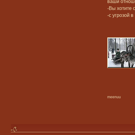
ваши отноше
-Вы хотите 
-с угрозой 
meenuu