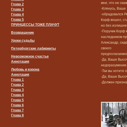
мне, что не ска
Глава 2
-Клянусь, Ваше 
Глава 3
-обрадовался Ре
Глава 4
Глава 5
Корф вошел, ст
ПРИНЦЕССЫ ТОЖЕ ПЛАЧУТ
но без излишне
-Поручик Корф к
Возвращение
наследником пре
Уроки судьбы
Александр, сид
своего
Петербургские лабиринты
предполагаемого
Невозможное счастье
-Да, Ваше Высо
Аннотация
недоразумение. 
Любовь и корона
-Так вы хотите 
Аннотация
-Да, Ваше Высо
Глава 1
-Должен признат
Глава 2
Глава 3
Глава 4
Глава 5
Глава 6
Глава 7
Глава 8