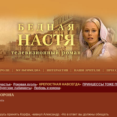
счастье
•
Роковая дуэль
• КРЕПОСТНАЯ НАВСЕГДА•
ПРИНЦЕССЫ ТОЖЕ П
бургские лабиринты
•
Любовь и корона
•
КОРОНА
усь
шусь принять Корфа, -кивнул Александр. -Но в ответ вы должны обещать