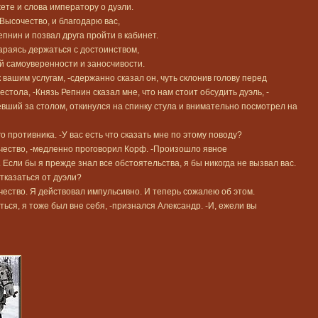
жете и слова императору о дуэли.
Высочество, и благодарю вас,
пнин и позвал друга пройти в кабинет.
араясь держаться с достоинством,
й самоуверенности и заносчивости.
 вашим услугам, -сдержанно сказал он, чуть склонив голову перед
стола, -Князь Репнин сказал мне, что нам стоит обсудить дуэль, -
евший за столом, откинулся на спинку стула и внимательно посмотрел на
 противника. -У вас есть что сказать мне по этому поводу?
чество, -медленно проговорил Корф. -Произошло явное
Если бы я прежде знал все обстоятельства, я бы никогда не вызвал вас.
отказаться от дуэли?
чество. Я действовал импульсивно. И теперь сожалею об этом.
ься, я тоже был вне себя, -признался Александр. -И, ежели вы