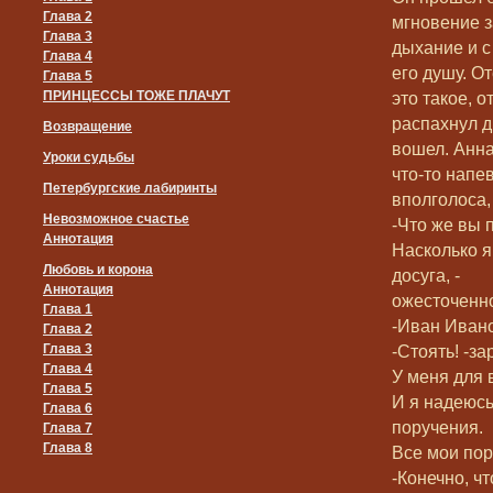
Глава 2
мгновение 
Глава 3
дыхание и с
Глава 4
его душу. От
Глава 5
ПРИНЦЕССЫ ТОЖЕ ПЛАЧУТ
это такое, 
распахнул д
Возвращение
вошел. Анна
Уроки судьбы
что-то нап
Петербургские лабиринты
вполголоса,
Невозможное счастье
-Что же вы 
Аннотация
Насколько я
Любовь и корона
досуга, -
Аннотация
ожесточенн
Глава 1
-Иван Ивано
Глава 2
Глава 3
-Стоять! -з
Глава 4
У меня для 
Глава 5
И я надеюсь
Глава 6
поручения.
Глава 7
Глава 8
Все мои пор
-Конечно, ч