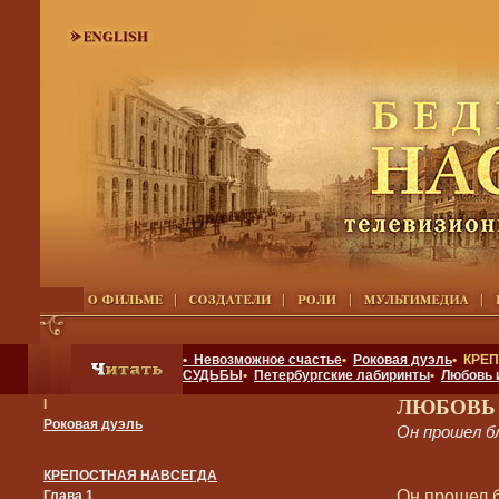
• Невозможное счастье
•
Роковая дуэль
• КРЕ
СУДЬБЫ
•
Петербургские лабиринты
•
Любовь 
ЛЮБОВЬ
I
Роковая дуэль
Он прошел б
КРЕПОСТНАЯ НАВСЕГДА
Он прошел б
Глава 1