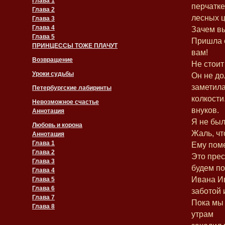
Глава 1
перчатке
Глава 2
лесных 
Глава 3
Глава 4
Зачем вы
Глава 5
Пришла 
ПРИНЦЕССЫ ТОЖЕ ПЛАЧУТ
вам!
Возвращение
Не стоит
Уроки судьбы
Он не до
заметила
Петербургские лабиринты
колкости
Невозможное счастье
внуков.
Аннотация
Я не был 
Любовь и корона
Жаль, чт
Аннотация
Глава 1
Ему поме
Глава 2
Это прес
Глава 3
будем п
Глава 4
Ивана Ив
Глава 5
Глава 6
заботой 
Глава 7
Пока мы 
Глава 8
утрам