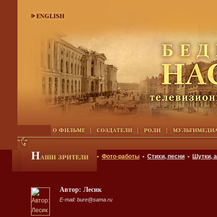
•
Фото-работы
•
Стихи, песни
•
Шутки, 
Автор: Лесик
E-mail: bure@sama.ru