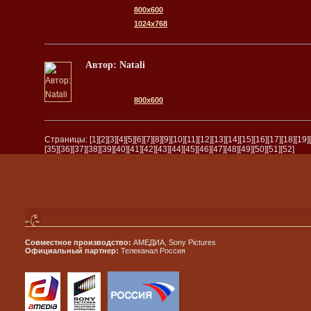
800x600
1024x768
Автор: Natali
800x600
Страницы:
[1]
[2]
[3]
[4]
[5]
[6]
[7]
[8]
[9]
[10]
[11]
[12]
[13]
[14]
[15]
[16]
[17]
[18]
[19]
[35]
[36]
[37]
[38]
[39]
[40]
[41]
[42]
[43]
[44]
[45]
[46]
[47]
[48]
[49]
[50]
[51]
[52]
Совместное производство:
АМЕДИА, Sony Pictures
Официальный партнер:
Телеканал Россия