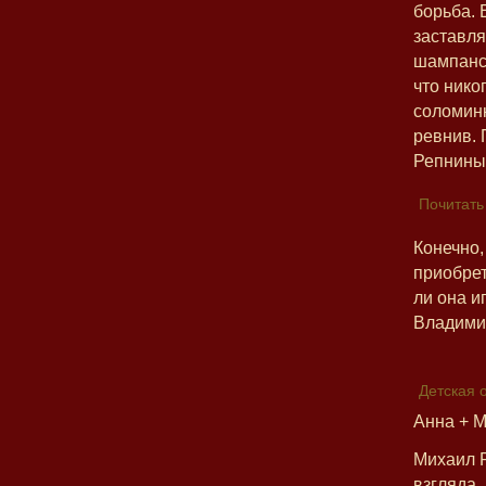
борьба. 
заставля
шампанск
что нико
соломинк
ревнив. 
Репнины
Почитать
Конечно,
приобрет
ли она и
Владимир
Детская 
Анна + 
Михаил Р
взгляда.