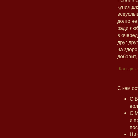
купил дл
всеуслыш
долго не
ради люб
в очеред
друг дру
на здоро
добавит,
Кольца ко
С кем ос
С В
вол
С М
и п
пос
Ни 