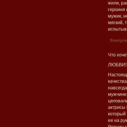
жили, ра
героиня 
мужик, н
мягкий, 
испытыва
Электром
Что хоче
ЛЮБВИ!
Настояще
качества
навсегда
мужчине.
целовали
актрисы 
который 
ее на ру
Репнин 