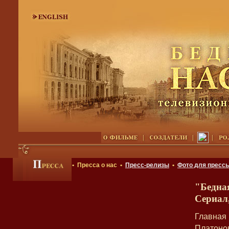
• Пресса о нас •
Пресс-релизы
•
Фото для пресс
"Бедна
Сериал,
Главная 
Платонов