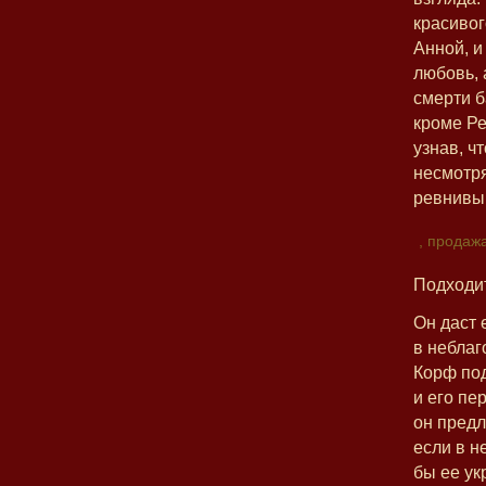
красивог
Анной, и
любовь, 
смерти б
кроме Ре
узнав, ч
несмотря
ревнивы
, продаж
Подходи
Он даст 
в неблаг
Корф под
и его пе
он предл
если в н
бы ее ук