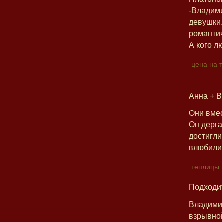
-Владими
девушки.
романтич
А кого л
цена на 
Анна + 
Они вмес
Он дерга
достигли
влюбилис
теплицы 
Подходи
Владимир
взрывной